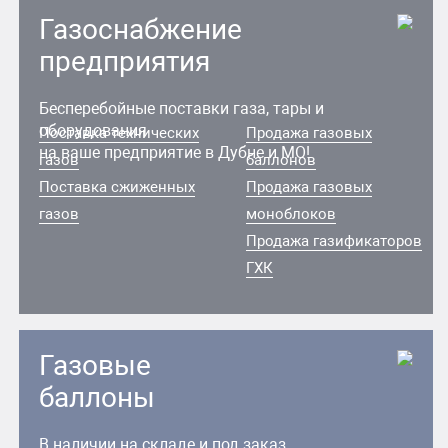
Газоснабжение
предприятия
Бесперебойные поставки газа, тары и
оборудования
Поставка технических
Продажа газовых
на ваше предприятие в Дубне и МО!
газов
баллонов
Поставка сжиженных
Продажа газовых
газов
моноблоков
Продажа газификаторов
ГХК
Газовые
баллоны
В наличии на складе и под заказ