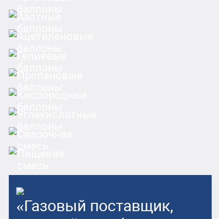
баллоны
Азотные
баллоны
Ацетиленовые
баллоны
Гелиевые
баллоны
Пропановые
баллоны
Кислородные
баллоны
Углекислотные
баллоны
Сварочная
смесь
Пищевая
смесь
«Газовый поставщик,