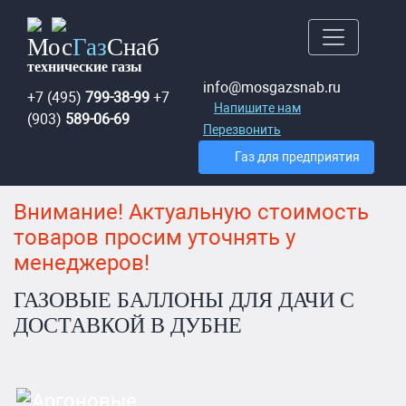
Мос
Газ
Снаб
технические газы
info@mosgazsnab.ru
+7 (495)
799-38-99
+7
Напишите нам
(903)
589-06-69
Перезвонить
Газ для предприятия
Внимание! Актуальную стоимость
товаров просим уточнять у
менеджеров!
ГАЗОВЫЕ БАЛЛОНЫ ДЛЯ ДАЧИ С
ДОСТАВКОЙ В ДУБНЕ
Аргоновые