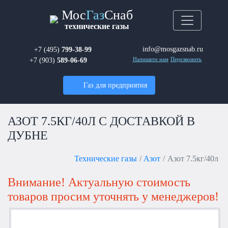
Мос
Газ
Снаб
технические газы
info@mosgazsnab.ru
+7 (495)
799-38-99
+7 (903)
589-06-69
Напишите нам
Перезвонить
Газ для предприятия
АЗОТ 7.5КГ/40Л С ДОСТАВКОЙ В
ДУБНЕ
Технические газы
Азот
Азот 7.5кг/40л
Внимание! Актуальную стоимость
товаров просим уточнять у менеджеров!