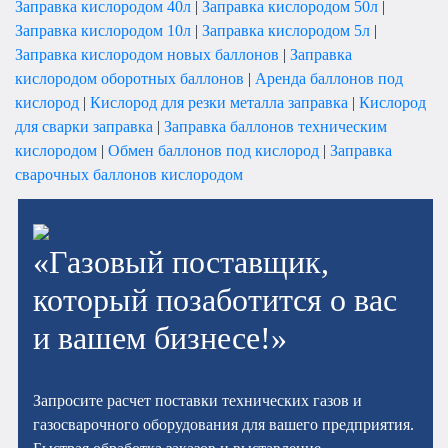
Заправка кислородом 40л
|
Заправка кислородом 50л
|
Заправка кислородом 10л
|
Заправка кислородом 5л
|
Заправка кислородом новых баллонов
|
Заправка
кислородом оборотных баллонов
|
Аренда баллонов под
кислород
|
Кислород для резки металла заправка
|
Кислород
для сварки заправка
|
Заправка баллонов техническим
кислородом
|
Обмен баллонов под кислород
|
Заправка
сварочных баллонов кислородом
«Газовый поставщик,
который позаботится о вас
и вашем бизнесе!»
Запросите расчет поставки технических газов и
газосварочного оборудования для вашего предприятия.