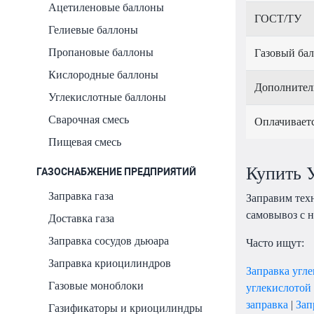
Ацетиленовые баллоны
ГОСТ/ТУ
Гелиевые баллоны
Пропановые баллоны
Газовый ба
Кислородные баллоны
Дополнител
Углекислотные баллоны
Сварочная смесь
Оплачивает
Пищевая смесь
Купить У
ГАЗОСНАБЖЕНИЕ ПРЕДПРИЯТИЙ
Заправка газа
Заправим техн
самовывоз с н
Доставка газа
Заправка сосудов дьюара
Часто ищут:
Заправка криоцилиндров
Заправка угл
Газовые моноблоки
углекислотой
заправка
|
Зап
Газификаторы и криоцилиндры