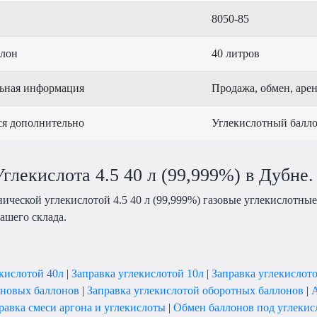
8050-85
ллон
40 литров
ьная информация
Продажа, обмен, арен
ся дополнительно
Углекислотный балло
глекислота 4.5 40 л (99,999%) в Дубне.
ической углекислотой 4.5 40 л (99,999%) газовые углекислотны
ашего склада.
екислотой 40л
|
Заправка углекислотой 10л
|
Заправка углекислот
 новых баллонов
|
Заправка углекислотой оборотных баллонов
|
А
равка смеси аргона и углекислоты
|
Обмен баллонов под углекис